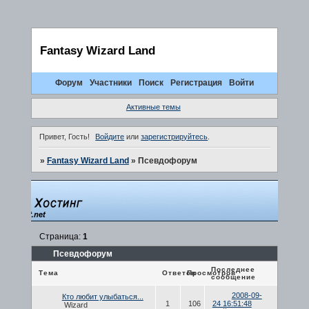
Fantasy Wizard Land
Форум
Участники
Поиск
Регистрация
Войти
Активные темы
Привет, Гость!
Войдите
или
зарегистрируйтесь
.
»
Fantasy Wizard Land
»
Псевдофорум
Страница:
1
Псевдофорум
Последнее
Тема
Ответов
Просмотров
сообщение
2008-09-
Кто любит улыбаться...
1
106
24 16:51:48
Wizard