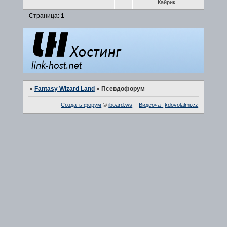
Кайрик
Страница:
1
»
Fantasy Wizard Land
»
Псевдофорум
Создать форум
©
iboard.ws
Видеочат
kdovolalmi.cz