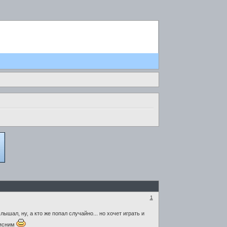
1
ал, ну, а кто же попал случайно... но хочет играть и
оясним