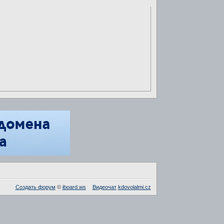
Создать форум
©
iboard.ws
Видеочат
kdovolalmi.cz