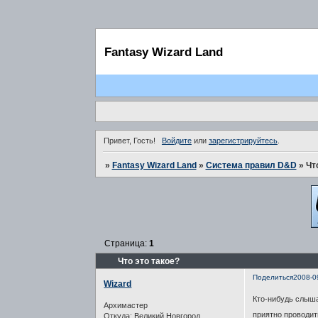
Fantasy Wizard Land
Привет, Гость!
Войдите
или
зарегистрируйтесь
.
»
Fantasy Wizard Land
»
Система правил D&D
»
Чт
Страница:
1
Что это такое?
Поделиться
2008-0
Wizard
Кто-нибудь слыша
Архимастер
приятно проводит
Откуда:
Великий Новгород